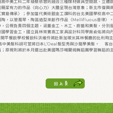
明高中美工科二年級蔡依蓉則融合三種媒材做具空間感、立體
則簡潔有力的作品〈向心力〉大膽呈現台灣意象；新北市復興
寶島傳承〉；參加當代美術館金工課科的台北美國學校高中二年
陶，以管風琴、陶笛造型來創作作品〈Mellifluous音律〉
，公視負責四個主題，涵蓋金工、木工、廚藝和美髮，分別
國學習金工，國立員林崇實高工家具設計科同學房俞佑將向丹麥
台北市開平餐飲學校餐飲科洪維伶將赴新加坡米其林餐廳的比利時主廚
育達高中美髮科胡可萱將日本L’Oeal髮型秀與沙龍學美髮。 
植；原視則將於本月選出赴美國瑪莎噶蘭姆舞蹈團學習舞蹈的