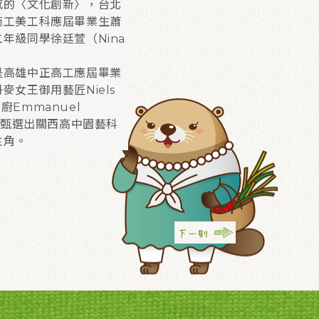
感的〈文化創新〉，台北
商工美工科應屆畢業生蕭
級同學徐廷萱（Nina
。
是高雄中正高工應屆畢業
女王御用藝匠Niels
Emmanuel
客台甄選出關西高中園藝科
主角。