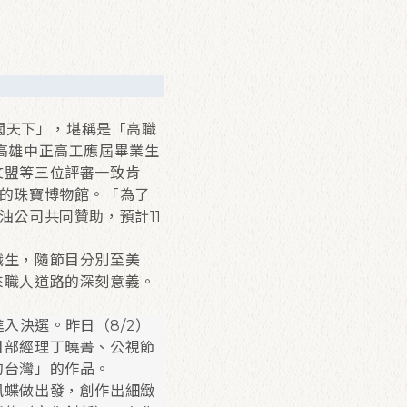
闖天下」，堪稱是「高職
高雄中正高工應屆畢業生
文盟等三位評審一致肯
的珠寶博物館。「為了
油公司共同贊助，預計11
職生，隨節目分別至美
來職人道路的深刻意義。
入決選。昨日（8/2）
目部經理丁曉菁、公視節
的台灣」的作品。
鳳蝶做出發，創作出細緻