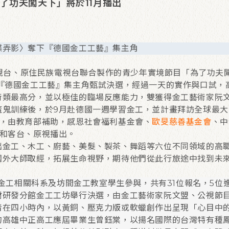
了功夫闖天下」將於11月播出
蝶弄影〉奪下『德國金工工藝』集主角
台、原住民族電視台聯合製作的青少年實境節目「為了功夫
行『德國金工工藝』集主角甄試決選，經過一天的實作與口試，
術類最高分，並以極佳的臨場反應能力，雙獲得金工藝術家阮
魔鬼訓練後，於9月赴德國一週學習金工，並計畫拜訪全球最大
目，由教育部補助，感恩社會福利基金會、
歐旻慈善基金會
、中
道和客台、原視播出。
金工、木工、廚藝、美髮、製茶、舞蹈等六位不同領域的高
國外大師取經，拓展生命視野，期待他們從此行旅途中找到未
工相關科系及坊間金工教室學生參與，共有31位報名，5位進
材研發分館金工工坊舉行決選，由金工藝術家阮文盟、公視節
者在四小時內，以黃銅、壓克力版或軟蠟創作出呈現「心目中
高雄中正高工應屆畢業生曾鈺棠，以揚名國際的台灣特有種