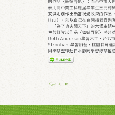
的作品〈舞蝶弄影〉；而台中市大
泰北高中美工科應屆畢業生王亮鈞
安淇則創作出頗富視覺效果的作品〈
Hsu），則以自己在台灣接受音樂薰
「為了功夫闖天下」的六個主題中
生曾鈺棠以作品〈舞蝶弄影〉將赴德
Roth Andersen學習木工，
Stroobant學習廚藝，桃園縣
同學蔡翌璋赴日本靜岡學習綠茶種