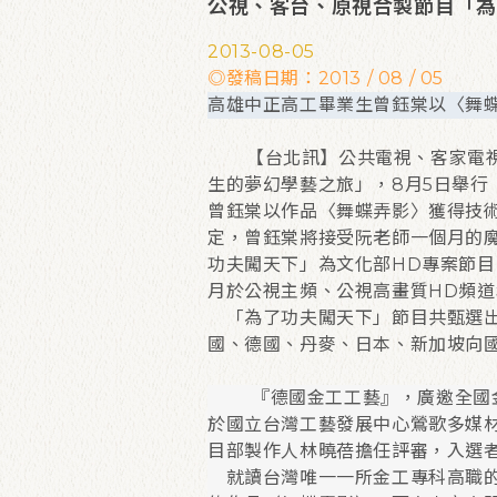
公視、客台、原視合製節目「為
2013-08-05
◎發稿日期：2013 / 08 / 05
高雄中正高工畢業生曾鈺棠以〈舞
【台北訊】公共電視、客家電視
生的夢幻學藝之旅」，8月5日舉
曾鈺棠以作品〈舞蝶弄影〉獲得技
定，曾鈺棠將接受阮老師一個月的
功夫闖天下」為文化部HD專案節
月於公視主頻、公視高畫質HD頻
「為了功夫闖天下」節目共甄選出
國、德國、丹麥、日本、新加坡向
『德國金工工藝』，廣邀全國金
於國立台灣工藝發展中心鶯歌多媒
目部製作人林曉蓓擔任評審，入選
就讀台灣唯一一所金工專科高職的