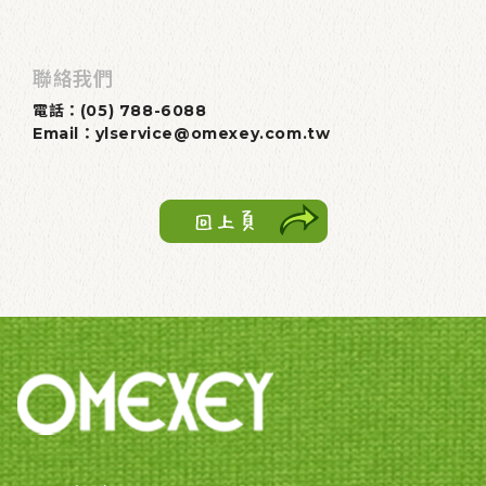
聯絡我們
電話：(05) 788-6088
Email：ylservice@omexey.com.tw