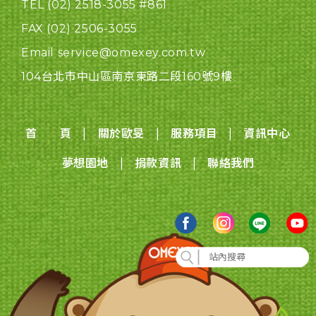
TEL (02) 2518-3055 #861
FAX (02) 2506-3055
Email service@omexey.com.tw
104台北市中山區南京東路二段160號9樓
|
|
|
首 頁
關於歐旻
服務項目
資訊中心
|
|
夢想園地
捐款資訊
聯絡我們