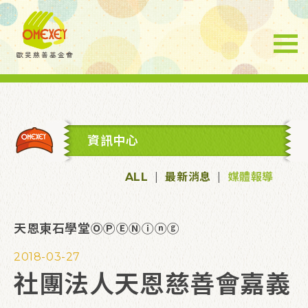
資訊中心
ALL
|
最新消息
|
媒體報導
天恩東石學堂ⓄⓅⒺⓃⓘⓝⓖ
2018-03-27
社團法人天恩慈善會嘉義