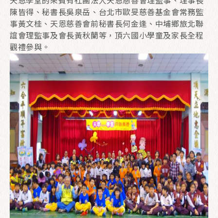
天恩學堂的來賓有社團法人天恩慈善會理監事、理事長
陳皆得、秘書長吳泉岳、台北市歐旻慈善基金會常務監
事黃文桂、天恩慈善會前秘書長何金逢、中埔鄉旅北聯
誼會理監事及會長黃秋蘭等，頂六國小學童及家長全程
觀禮參與。