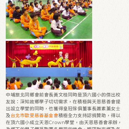
中埔旅北同鄉會前會長黃文桂同時是頂六國小的傑出校
友說：深知故鄉學子切切需求，在積極與天恩慈善會提
出設立學堂的同時，也獲得皇冠傢俱董事長蕭素薰女士
及
台北市歐旻慈善基金會
積極全力支持認捐贊助，得以
在頂六國小成立天恩Crown學堂，由天恩慈善會承辦，