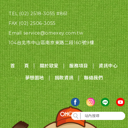
TEL (02) 2518-3055 #861
FAX (02) 2506-3055
Email service@omexey.com.tw
104台北市中山區南京東路二段160號9樓
|
|
|
首 頁
關於歐旻
服務項目
資訊中心
|
|
夢想園地
捐款資訊
聯絡我們