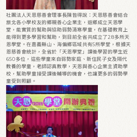
社團法人天恩慈善會理事長陳皆得說：天恩慈善會結合
旅北各小學校友的鄉親善心企業主，返鄉成立天恩學
堂，能實質的幫助與協助弱勢清寒學童，在基礎教育上
能得到更多學習和幫助，到目前全省共成立了28多所天
恩學堂。在嘉義縣山、海偏鄉區域共有5所學堂，根據天
恩慈善會統計，全省於「天恩學堂」課後學習的學生近
650多位，這些學童來自弱勢家庭、新住民子女及隔代
教養的學童，老師認真教學，天恩與善心企業主資助學
校，幫助學童接受課後輔導的機會，也讓更多的弱勢學
童受到照顧。