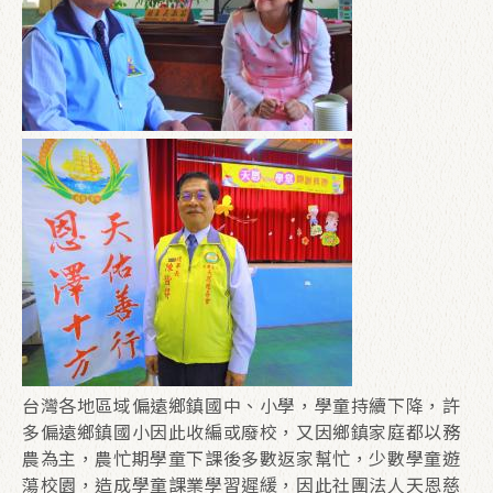
台灣各地區域偏遠鄉鎮國中、小學，學童持續下降，許
多偏遠鄉鎮國小因此收編或廢校，又因鄉鎮家庭都以務
農為主，農忙期學童下課後多數返家幫忙，少數學童遊
蕩校園，造成學童課業學習遲緩，因此社團法人天恩慈