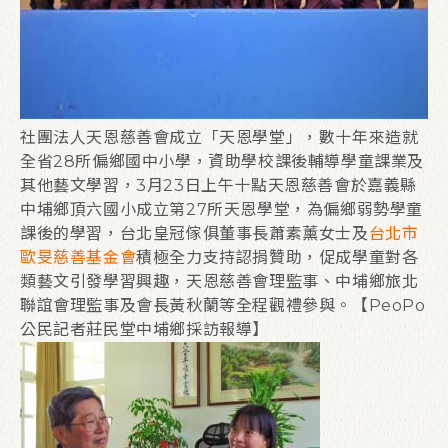
社團法人天恩慈善會成立「天恩學堂」，數十年來造就
全省28所偏鄉國中小學，資助學校課後輔導學童課業及
其他藝文學習，3月23日上午十點天恩慈善會於嘉義縣
中埔鄉頂六國小成立第27所天恩學堂，為偏鄉弱勢學童
課後的學習，台北皇冠傢俱董事長蕭素薰女士及
台北市
歐旻慈善基金會
積極全力支持認捐贊助，促成學童對各
類藝文引發學習興趣，天恩慈善會理監事、中埔鄉旅北
聯誼會理監事及會長黃秋蘭等全程觀禮參與。【PeoPo
公民記者莊民堂中埔鄉採訪報導】