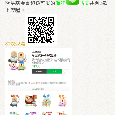
歐旻基金會超級可愛的
海狸
貼圖
共有2款
上架喔!!!
初次登場