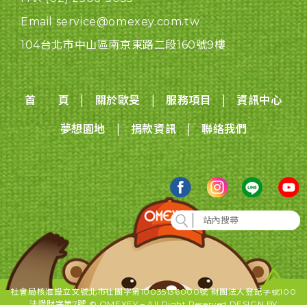
Email service@omexey.com.tw
104台北市中山區南京東路二段160號9樓
|
|
|
首 頁
關於歐旻
服務項目
資訊中心
|
|
夢想園地
捐款資訊
聯絡我們
社會局核准設立文號北市社團字第10035136000號 財團法人登記字號100
法證財字第7號 © OMEXEY – All Right Reserved DESIGN BY