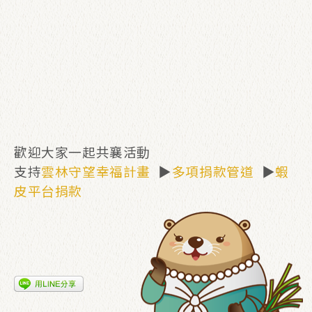
歡迎大家一起共襄活動
支持
雲林守望幸福計畫
▶
多項捐款管道
▶
蝦
皮平台捐款