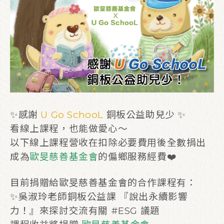
✨感謝
U Go SchooL
銅板公益助兒少 ✨
看線上課程，也能做愛心～
以下線上課程營收在扣除必要費用後全數捐出
成為
歐旻慈善基金會
的偏鄉服務經費❤️
目前捐贈給歐旻慈善基金會的合作課程有：
✨吳淑玲老師銅板公益課 『說出永續影響
力！』來探討交流有關 #ESG 議題